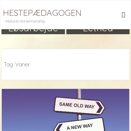
Skip
HESTEPÆDAGOGEN
to
content
~ Natural Horsemanship
Løsarbejde
Lethed
Tag:
Vaner