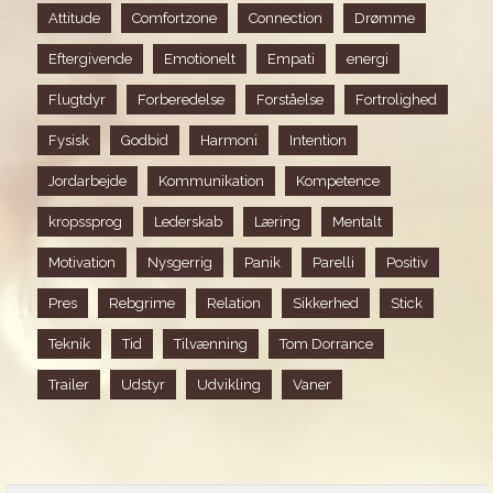
Attitude
Comfortzone
Connection
Drømme
Eftergivende
Emotionelt
Empati
energi
Flugtdyr
Forberedelse
Forståelse
Fortrolighed
Fysisk
Godbid
Harmoni
Intention
Jordarbejde
Kommunikation
Kompetence
kropssprog
Lederskab
Læring
Mentalt
Motivation
Nysgerrig
Panik
Parelli
Positiv
Pres
Rebgrime
Relation
Sikkerhed
Stick
Teknik
Tid
Tilvænning
Tom Dorrance
Trailer
Udstyr
Udvikling
Vaner