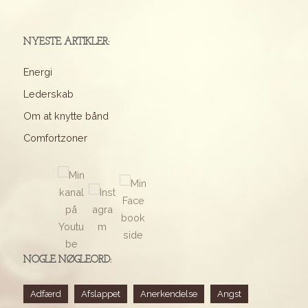
vaner"
NYESTE ARTIKLER:
Energi
Lederskab
Om at knytte bånd
Comfortzoner
NOGLE NØGLEORD:
Adfærd
Afslappet
Anerkendelse
Angst