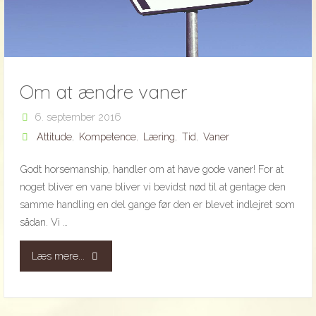
Om at ændre vaner
6. september 2016
Attitude
,
Kompetence
,
Læring
,
Tid
,
Vaner
Godt horsemanship, handler om at have gode vaner! For at
noget bliver en vane bliver vi bevidst nød til at gentage den
samme handling en del gange før den er blevet indlejret som
sådan. Vi …
"Om
Læs mere...
at
ændre