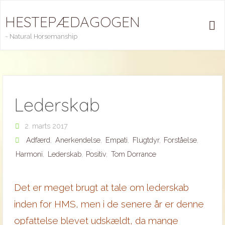
Skip
HESTEPÆDAGOGEN
to
content
~ Natural Horsemanship
Lederskab
2. marts 2017
Adfærd
,
Anerkendelse
,
Empati
,
Flugtdyr
,
Forståelse
,
Harmoni
,
Lederskab
,
Positiv
,
Tom Dorrance
Det er meget brugt at tale om lederskab
inden for HMS, men i de senere år er denne
opfattelse blevet udskældt, da mange