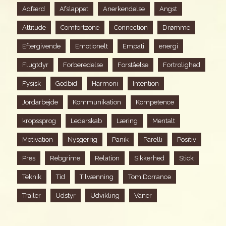
Adfærd
Afslappet
Anerkendelse
Angst
Attitude
Comfortzone
Connection
Drømme
Eftergivende
Emotionelt
Empati
energi
Flugtdyr
Forberedelse
Forståelse
Fortrolighed
Fysisk
Godbid
Harmoni
Intention
Jordarbejde
Kommunikation
Kompetence
kropssprog
Lederskab
Læring
Mentalt
Motivation
Nysgerrig
Panik
Parelli
Positiv
Pres
Rebgrime
Relation
Sikkerhed
Stick
Teknik
Tid
Tilvænning
Tom Dorrance
Trailer
Udstyr
Udvikling
Vaner