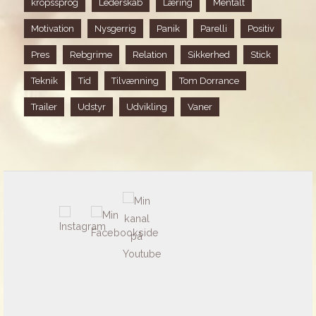
kropssprog
Lederskab
Læring
Mentalt
Motivation
Nysgerrig
Panik
Parelli
Positiv
Pres
Rebgrime
Relation
Sikkerhed
Stick
Teknik
Tid
Tilvænning
Tom Dorrance
Trailer
Udstyr
Udvikling
Vaner