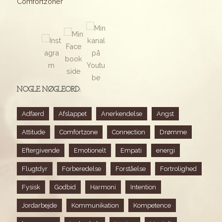
Comfortzoner
NOGLE NØGLEORD:
Adfærd
Afslappet
Anerkendelse
Angst
Attitude
Comfortzone
Connection
Drømme
Eftergivende
Emotionelt
Empati
energi
Flugtdyr
Forberedelse
Forståelse
Fortrolighed
Fysisk
Godbid
Harmoni
Intention
Jordarbejde
Kommunikation
Kompetence