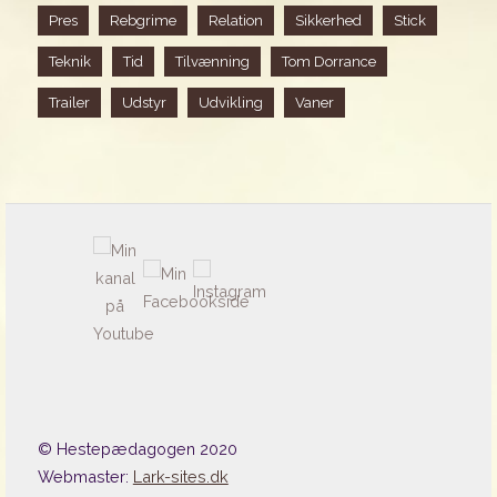
Pres
Rebgrime
Relation
Sikkerhed
Stick
Teknik
Tid
Tilvænning
Tom Dorrance
Trailer
Udstyr
Udvikling
Vaner
© Hestepædagogen 2020
Webmaster:
Lark-sites.dk