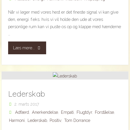
Når vi leger med vores hest er det fineste signal vi kan give
den, energi. f.eks. hvis vi vil holde den ude at vores
personlige rum kan vi puste os op og klappe med hænderne
…
"Energi"
Læs mere...
Lederskab
2. marts 2017
Adfærd
,
Anerkendelse
,
Empati
,
Flugtdyr
,
Forståelse
,
Harmoni
,
Lederskab
,
Positiv
,
Tom Dorrance