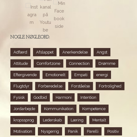
NOGLE NØGLEORD:
Adfærd
Afslappet
Anerkendelse
Angst
Attitude
Comfortzone
Connection
Drømme
Eftergivende
Emotionelt
Empati
energi
Flugtdyr
Forberedelse
Forståelse
Fortrolighed
Fysisk
Godbid
Harmoni
Intention
Jordarbejde
Kommunikation
Kompetence
kropssprog
Lederskab
Læring
Mentalt
Motivation
Nysgerrig
Panik
Parelli
Positiv