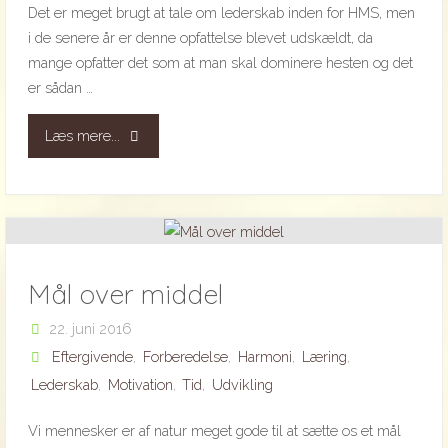
Det er meget brugt at tale om lederskab inden for HMS, men
i de senere år er denne opfattelse blevet udskældt, da
mange opfatter det som at man skal dominere hesten og det
er sådan …
"Lederskab"
Læs mere...
Mål over middel
22. juni 2016
Eftergivende
,
Forberedelse
,
Harmoni
,
Læring
,
Lederskab
,
Motivation
,
Tid
,
Udvikling
Vi mennesker er af natur meget gode til at sætte os et mål