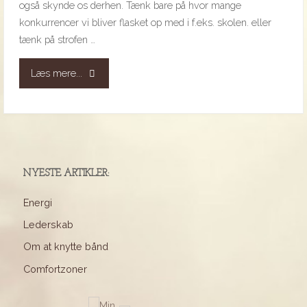
også skynde os derhen. Tænk bare på hvor mange
konkurrencer vi bliver flasket op med i f.eks. skolen. eller
tænk på strofen …
"Mål
Læs mere...
over
middel"
NYESTE ARTIKLER:
Energi
Lederskab
Om at knytte bånd
Comfortzoner