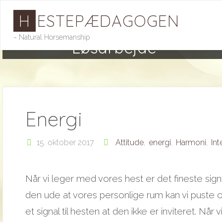
Skip
H
E
S
T
E
P
Æ
D
A
G
O
G
E
N
to
content
~ Natural Horsemanship
Løsarbejde
Energi
15. oktober 2017
Attitude
,
energi
,
Harmoni
,
Int
Når vi leger med vores hest er det fineste signal 
den ude at vores personlige rum kan vi pust
et signal til hesten at den ikke er inviteret. Når