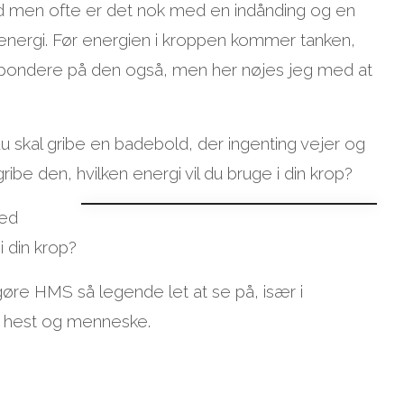
stand men ofte er det nok med en indånding og en
energi. Før energien i kroppen kommer tanken,
respondere på den også, men her nøjes jeg med at
t du skal gribe en badebold, der ingenting vejer og
ibe den, hvilken energi vil du bruge i din krop?
med
i din krop?
øre HMS så legende let at se på, især i
em hest og menneske.