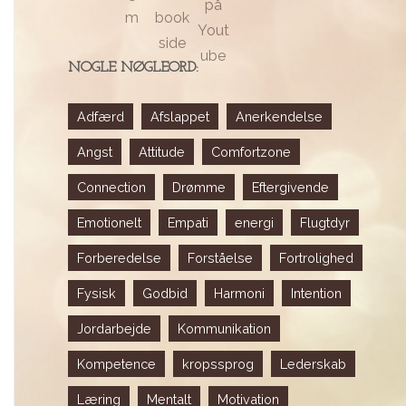
NOGLE NØGLEORD:
Adfærd
Afslappet
Anerkendelse
Angst
Attitude
Comfortzone
Connection
Drømme
Eftergivende
Emotionelt
Empati
energi
Flugtdyr
Forberedelse
Forståelse
Fortrolighed
Fysisk
Godbid
Harmoni
Intention
Jordarbejde
Kommunikation
Kompetence
kropssprog
Lederskab
Læring
Mentalt
Motivation