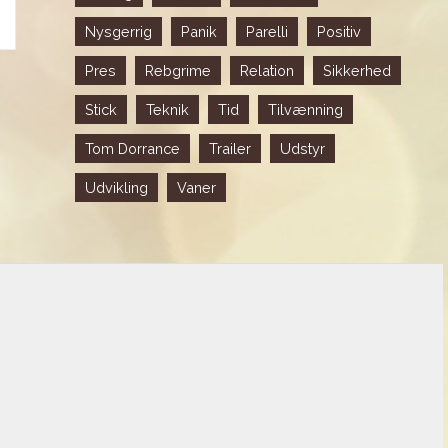
Nysgerrig
Panik
Parelli
Positiv
Pres
Rebgrime
Relation
Sikkerhed
Stick
Teknik
Tid
Tilvænning
Tom Dorrance
Trailer
Udstyr
Udvikling
Vaner