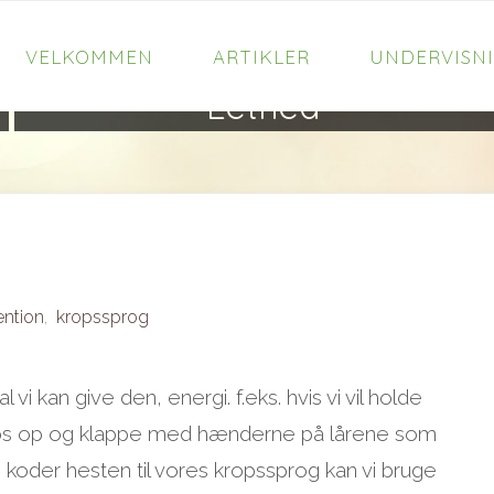
VELKOMMEN
ARTIKLER
UNDERVISN
Lethed
ention
,
kropssprog
vi kan give den, energi. f.eks. hvis vi vil holde
e os op og klappe med hænderne på lårene som
 vi koder hesten til vores kropssprog kan vi bruge